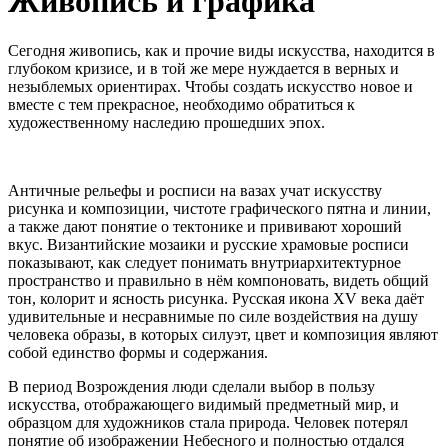
Живопись и графика
Сегодня живопись, как и прочие виды искусства, находится в
глубоком кризисе, и в той же мере нуждается в верных и
незыблемых ориентирах. Чтобы создать искусство новое и
вместе с тем прекрасное, необходимо обратиться к
художественному наследию прошедших эпох.
Античные рельефы и росписи на вазах учат искусству
рисунка и композиции, чистоте графического пятна и линии,
а также дают понятие о тектонике и прививают хороший
вкус. Византийские мозаики и русские храмовые росписи
показывают, как следует понимать внутриархитектурное
пространство и правильно в нём компоновать, видеть общий
тон, колорит и ясность рисунка. Русская икона XV века даёт
удивительные и несравнимые по силе воздействия на душу
человека образы, в которых силуэт, цвет и композиция являют
собой единство формы и содержания.
В период Возрождения люди сделали выбор в пользу
искусства, отображающего видимый предметный мир, и
образцом для художников стала природа. Человек потерял
понятие об изображении Небесного и полностью отдался